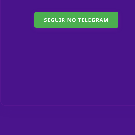
SEGUIR NO TELEGRAM