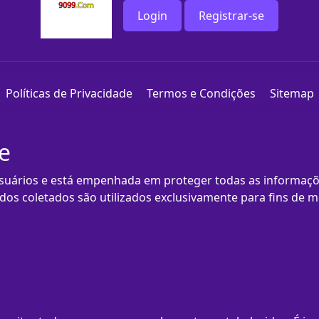
Login
Registrar-se
Políticas de Privacidade
Termos e Condições
Sitemap
de
usuários e está empenhada em proteger todas as informaçõ
os coletados são utilizados exclusivamente para fins de m