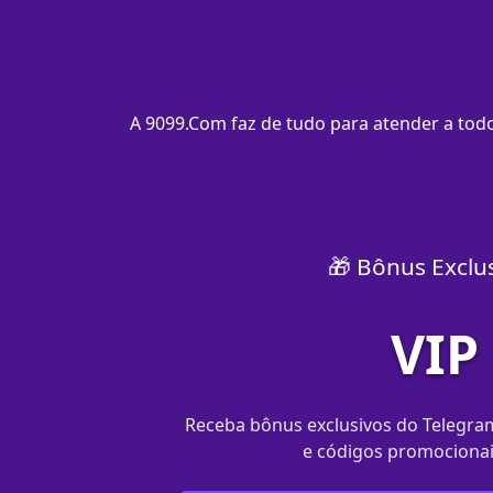
A 9099.Com faz de tudo para atender a todo
🎁 Bônus Exclu
VIP
Receba bônus exclusivos do Telegra
e códigos promocionai