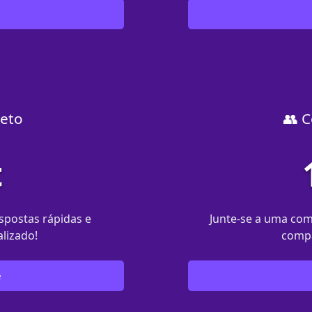
reto
👥 
t
espostas rápidas e
Junte-se a uma com
lizado!
compa
e