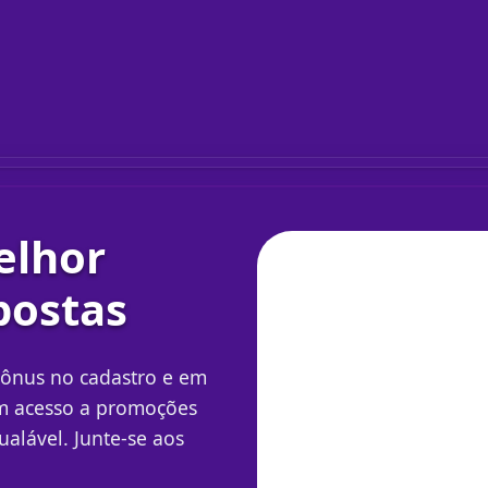
elhor
postas
bônus no cadastro e em
em acesso a promoções
ualável. Junte-se aos