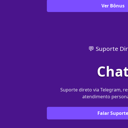
Ver Bônus
💬 Suporte Di
Cha
Suporte direto via Telegram, r
atendimento persona
Falar Suport