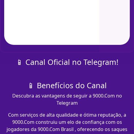
📱 Canal Oficial no Telegram!
📱 Benefícios do Canal
Descubra as vantagens de seguir a 9000.Com no
Telegram
Com serviços de alta qualidade e ótima reputação, a
9000.Com construiu um elo de confiança com os
jogadores da 9000.Com Brasil , oferecendo os saques