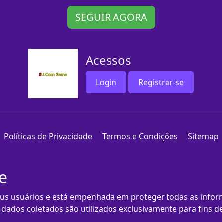
SEGUIR AGORA
Acessos
Login
Registrar-se
Políticas de Privacidade
Termos e Condições
Sitemap
de
eus usuários e está empenhada em proteger todas as infor
dados coletados são utilizados exclusivamente para fins d