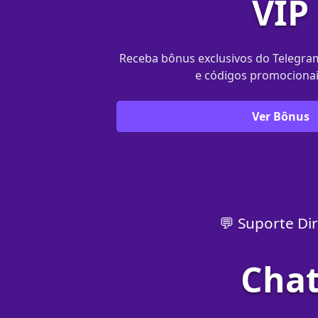
VIP
Receba bônus exclusivos do Telegra
e códigos promocionai
Ver Bônus
💬 Suporte Di
Cha