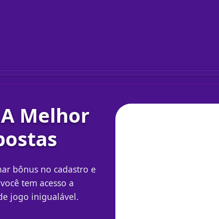
 A Melhor
postas
ar bônus no cadastro e
você tem acesso a
e jogo inigualável.