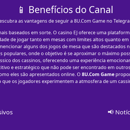
📱 Benefícios do Canal
escubra as vantagens de seguir a 8U.Com Game no Telegr
mais baseados em sorte. O casino EJ oferece uma platafo
idade de jogar tanto em mesas com limites altos quanto e
u mencionar alguns dos jogos de mesa que são destacados 
is populares, onde o objetivo é se aproximar o máximo poss
ássico dos cassinos, oferecendo uma experiência emocionant
tivo e estratégico que não pode ser encontrado em outros 
como eles são apresentados online. O
8U.Com Game
propor
do que os jogadores experimentem a atmosfera de um cassin
sivos
📢 Notí