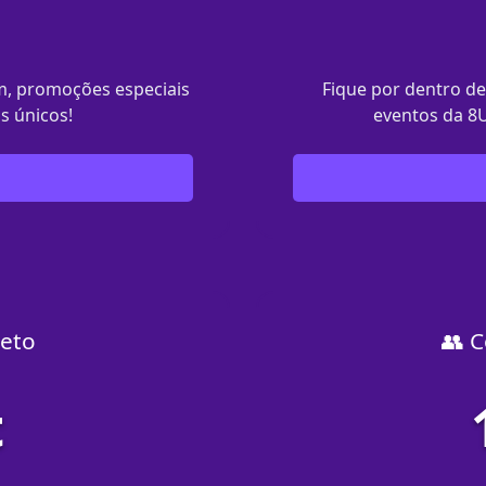
m, promoções especiais
Fique por dentro d
s únicos!
eventos da 8
reto
👥 
t