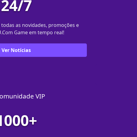
24/7
e todas as novidades, promoções e
U.Com Game em tempo real!
Ver Notícias
Comunidade VIP
1000+