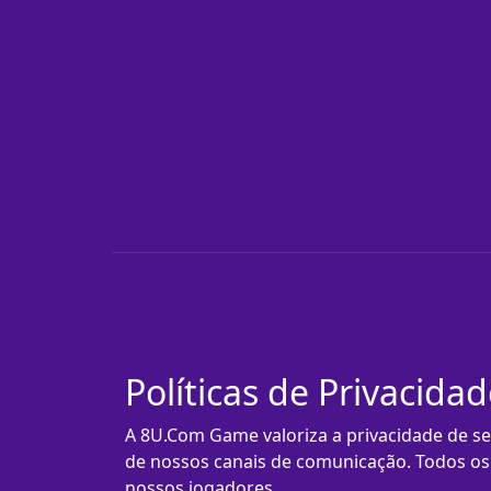
Políticas de Privacida
A 8U.Com Game valoriza a privacidade de s
de nossos canais de comunicação. Todos os 
nossos jogadores.