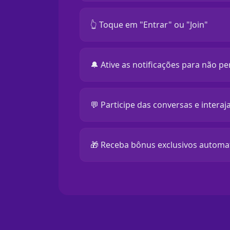
👆 Toque em "Entrar" ou "Join"
🔔 Ative as notificações para não p
💬 Participe das conversas e interaj
🎁 Receba bônus exclusivos autom