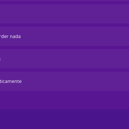
erder nada
a
aticamente