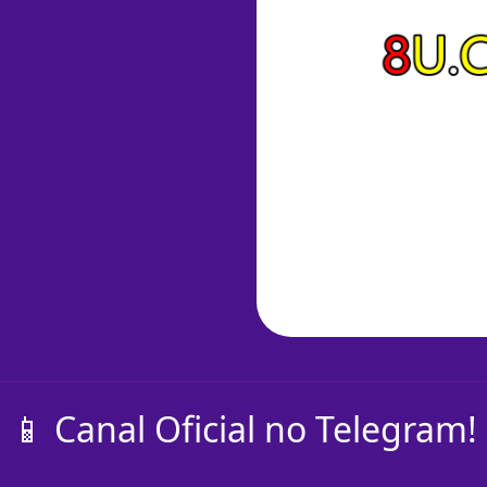
📱 Canal Oficial no Telegram!