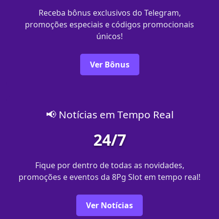
Receba bônus exclusivos do Telegram,
promoções especiais e códigos promocionais
únicos!
Ver Bônus
📢 Notícias em Tempo Real
24/7
Fique por dentro de todas as novidades,
promoções e eventos da 8Pg Slot em tempo real!
Ver Notícias