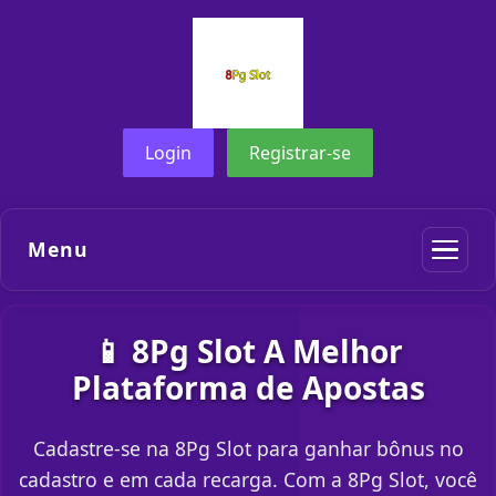
Login
Registrar-se
Menu
📱 8Pg Slot A Melhor
Plataforma de Apostas
Cadastre-se na 8Pg Slot para ganhar bônus no
cadastro e em cada recarga. Com a 8Pg Slot, você