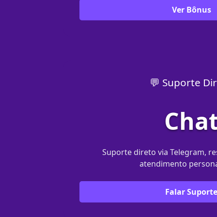
Ver Bônus
💬 Suporte Di
Cha
Suporte direto via Telegram, r
atendimento persona
Falar Suport