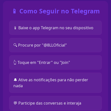
📱 Como Seguir no Telegram
📱 Baixe o app Telegram no seu dispositivo
🔍 Procure por "@8LLOficial"
👆 Toque em "Entrar" ou "Join"
🔔 Ative as notificações para não perder
nada
💬 Participe das conversas e interaja