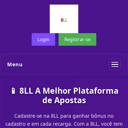
Login
Registrar-se
Menu
📱 8LL A Melhor Plataforma
de Apostas
Cadastre-se na 8LL para ganhar bônus no
cadastro e em cada recarga. Com a 8LL, você tem