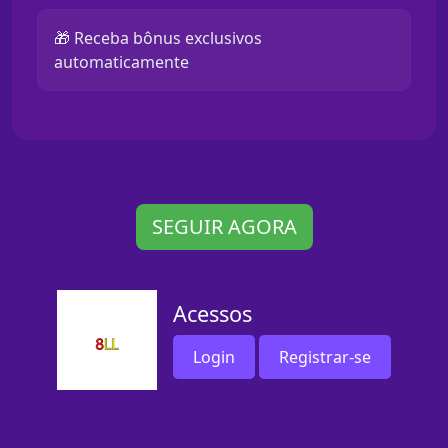
🎁 Receba bônus exclusivos
automaticamente
SEGUIR AGORA
Acessos
Login
Registrar-se