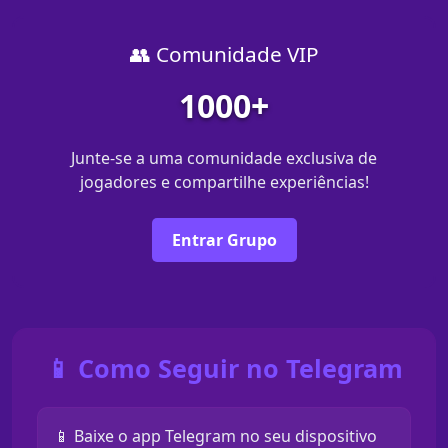
👥 Comunidade VIP
1000+
Junte-se a uma comunidade exclusiva de
jogadores e compartilhe experiências!
Entrar Grupo
📱 Como Seguir no Telegram
📱 Baixe o app Telegram no seu dispositivo