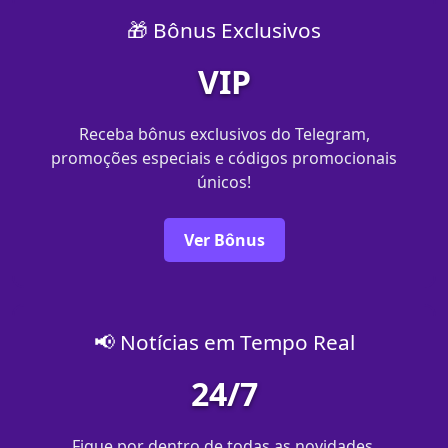
🎁 Bônus Exclusivos
VIP
Receba bônus exclusivos do Telegram,
promoções especiais e códigos promocionais
únicos!
Ver Bônus
📢 Notícias em Tempo Real
24/7
Fique por dentro de todas as novidades,