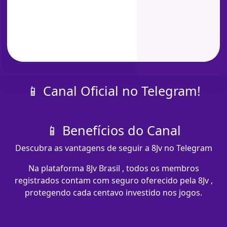
📱 Canal Oficial no Telegram!
📱 Benefícios do Canal
Descubra as vantagens de seguir a 8Jv no Telegram
Na plataforma 8Jv Brasil , todos os membros
registrados contam com seguro oferecido pela 8Jv ,
protegendo cada centavo investido nos jogos.