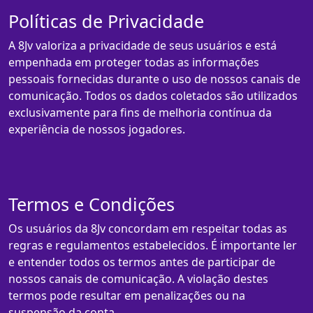
Políticas de Privacidade
A 8Jv valoriza a privacidade de seus usuários e está
empenhada em proteger todas as informações
pessoais fornecidas durante o uso de nossos canais de
comunicação. Todos os dados coletados são utilizados
exclusivamente para fins de melhoria contínua da
experiência de nossos jogadores.
Termos e Condições
Os usuários da 8Jv concordam em respeitar todas as
regras e regulamentos estabelecidos. É importante ler
e entender todos os termos antes de participar de
nossos canais de comunicação. A violação destes
termos pode resultar em penalizações ou na
suspensão da conta.