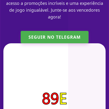
acesso a promoções incríveis e uma experiência
de jogo inigualável. Junte-se aos vencedores
agora!
SEGUIR NO TELEGRAM