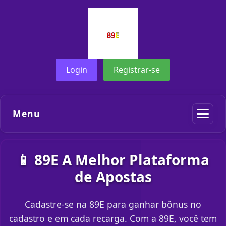
Login
Registrar-se
Menu
📱 89E A Melhor Plataforma
de Apostas
Cadastre-se na 89E para ganhar bônus no
cadastro e em cada recarga. Com a 89E, você tem