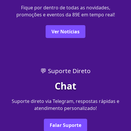
Fique por dentro de todas as novidades,
promoções e eventos da 89E em tempo real!
Ver Notícias
💬 Suporte Direto
Chat
Suporte direto via Telegram, respostas rápidas e
atendimento personalizado!
Falar Suporte