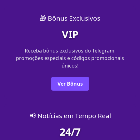
🎁 Bônus Exclusivos
VIP
Receba bônus exclusivos do Telegram,
promoções especiais e códigos promocionais
únicos!
Ver Bônus
📢 Notícias em Tempo Real
24/7