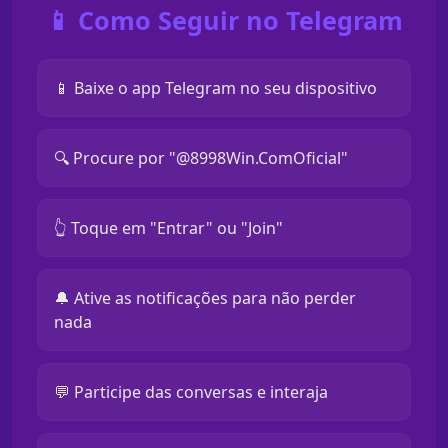
📱 Como Seguir no Telegram
📱 Baixe o app Telegram no seu dispositivo
🔍 Procure por "@8998Win.ComOficial"
👆 Toque em "Entrar" ou "Join"
🔔 Ative as notificações para não perder
nada
💬 Participe das conversas e interaja