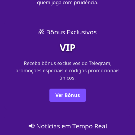
quem joga com prudência.
🎁 Bônus Exclusivos
VIP
Receba bônus exclusivos do Telegram,
promoções especiais e códigos promocionais
únicos!
Ver Bônus
📢 Notícias em Tempo Real