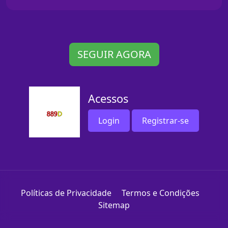
SEGUIR AGORA
Acessos
Login
Registrar-se
Políticas de Privacidade
Termos e Condições
Sitemap