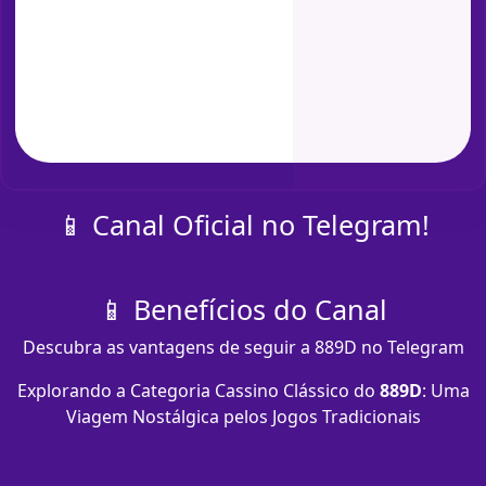
📱 Canal Oficial no Telegram!
📱 Benefícios do Canal
Descubra as vantagens de seguir a 889D no Telegram
Explorando a Categoria Cassino Clássico do
889D
: Uma
Viagem Nostálgica pelos Jogos Tradicionais