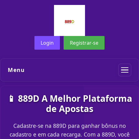
Login
Registrar-se
Menu
📱 889D A Melhor Plataforma
de Apostas
Cadastre-se na 889D para ganhar bônus no
cadastro e em cada recarga. Com a 889D, você