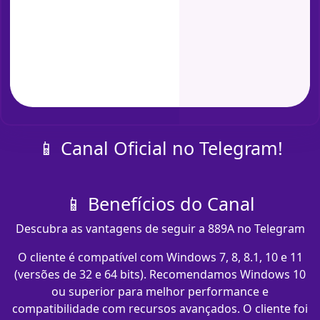
📱 Canal Oficial no Telegram!
📱 Benefícios do Canal
Descubra as vantagens de seguir a 889A no Telegram
O cliente é compatível com Windows 7, 8, 8.1, 10 e 11
(versões de 32 e 64 bits). Recomendamos Windows 10
ou superior para melhor performance e
compatibilidade com recursos avançados. O cliente foi