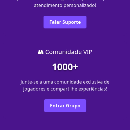
atendimento personalizado!
Falar Suporte
👥 Comunidade VIP
1000+
Junte-se a uma comunidade exclusiva de
jogadores e compartilhe experiências!
Entrar Grupo