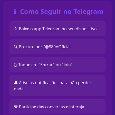
📱 Como Seguir no Telegram
📱 Baixe o app Telegram no seu dispositivo
🔍 Procure por "@889AOficial"
👆 Toque em "Entrar" ou "Join"
🔔 Ative as notificações para não perder
nada
💬 Participe das conversas e interaja