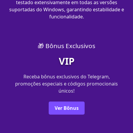
testado extensivamente em todas as versões
suportadas do Windows, garantindo estabilidade e
funcionalidade.
🎁 Bônus Exclusivos
VIP
Receba bônus exclusivos do Telegram,
promoções especiais e códigos promocionais
únicos!
Ver Bônus