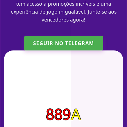
tem acesso a promoções incríveis e uma
experiência de jogo inigualável. Junte-se aos
vencedores agora!
SEGUIR NO TELEGRAM