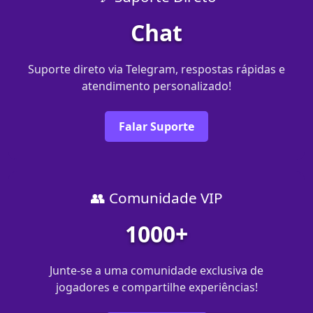
Chat
Suporte direto via Telegram, respostas rápidas e
atendimento personalizado!
Falar Suporte
👥 Comunidade VIP
1000+
Junte-se a uma comunidade exclusiva de
jogadores e compartilhe experiências!