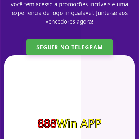
você tem acesso a promoções incríveis e uma
experiência de jogo inigualável. Junte-se aos
vencedores agora!
SEGUIR NO TELEGRAM