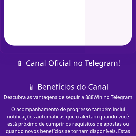
📱 Canal Oficial no Telegram!
📱 Benefícios do Canal
Descubra as vantagens de seguir a 888Win no Telegram
O acompanhamento de progresso também inclui
notificações automáticas que o alertam quando você
está próximo de cumprir os requisitos de apostas ou
quando novos benefícios se tornam disponíveis. Estas