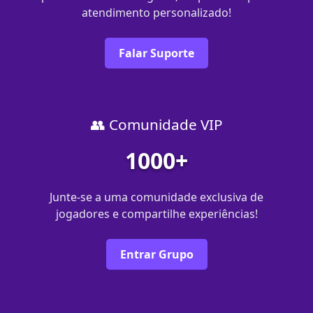
atendimento personalizado!
Falar Suporte
👥 Comunidade VIP
1000+
Junte-se a uma comunidade exclusiva de
jogadores e compartilhe experiências!
Entrar Grupo