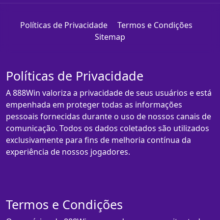
Políticas de Privacidade
Termos e Condições
Sitemap
Políticas de Privacidade
A 888Win valoriza a privacidade de seus usuários e está
empenhada em proteger todas as informações
pessoais fornecidas durante o uso de nossos canais de
comunicação. Todos os dados coletados são utilizados
exclusivamente para fins de melhoria contínua da
experiência de nossos jogadores.
Termos e Condições