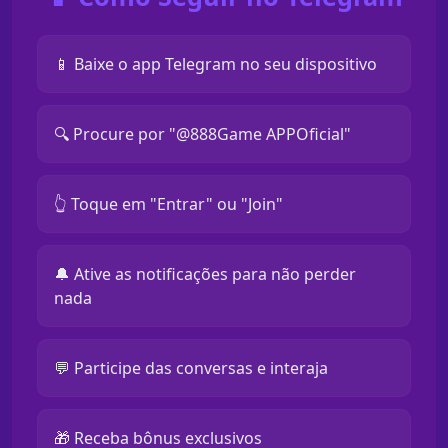
📱 Baixe o app Telegram no seu dispositivo
🔍 Procure por "@888Game APPOficial"
👆 Toque em "Entrar" ou "Join"
🔔 Ative as notificações para não perder
nada
💬 Participe das conversas e interaja
🎁 Receba bônus exclusivos