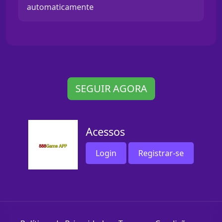
automaticamente
SEGUIR AGORA
Acessos
Login
Registrar-se