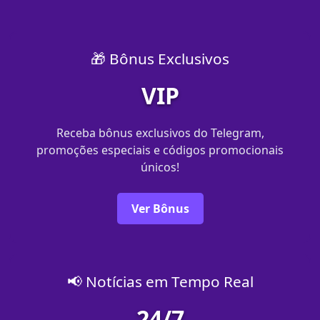
🎁 Bônus Exclusivos
VIP
Receba bônus exclusivos do Telegram,
promoções especiais e códigos promocionais
únicos!
Ver Bônus
📢 Notícias em Tempo Real
24/7