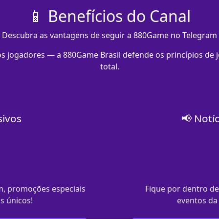
📱 Benefícios do Canal
Descubra as vantagens de seguir a 880Game no Telegram
 jogadores — a 880Game Brasil defende os princípios de j
total.
sivos
📢 Notí
m, promoções especiais
Fique por dentro d
s únicos!
eventos da