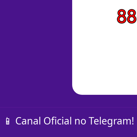
📱 Canal Oficial no Telegram!