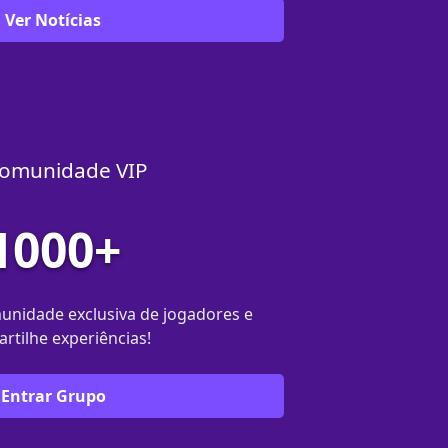
Ver Notícias
Comunidade VIP
1000+
unidade exclusiva de jogadores e
rtilhe experiências!
Entrar Grupo