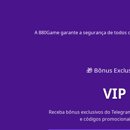
A 880Game garante a segurança de todos os
🎁 Bônus Exclu
VIP
Receba bônus exclusivos do Telegra
e códigos promocionai