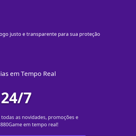
ogo justo e transparente para sua proteção
cias em Tempo Real
24/7
e todas as novidades, promoções e
 880Game em tempo real!