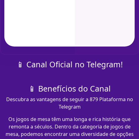
📱 Canal Oficial no Telegram!
📱 Benefícios do Canal
Descubra as vantagens de seguir a 879 Plataforma no
Telegram
Os jogos de mesa têm uma longa e rica história que
remonta a séculos. Dentro da categoria de jogos de
mesa, podemos encontrar uma diversidade de opções