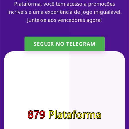
Plataforma, você tem acesso a promoções
incríveis e uma experiência de jogo inigualável.
Junte-se aos vencedores agora!
SEGUIR NO TELEGRAM