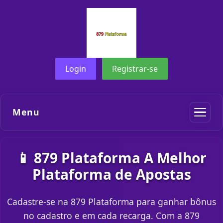
Login
Registrar-se
Menu
📱 879 Plataforma A Melhor
Plataforma de Apostas
Cadastre-se na 879 Plataforma para ganhar bônus
no cadastro e em cada recarga. Com a 879