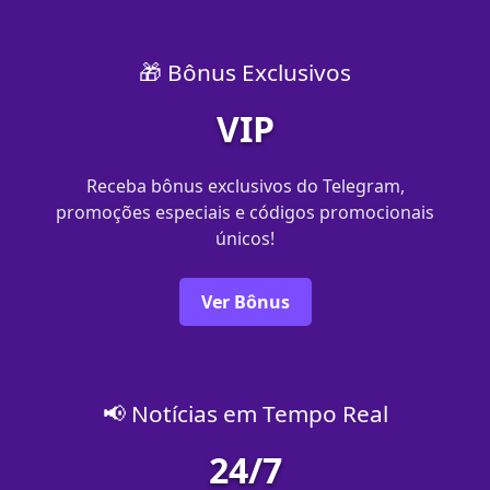
🎁 Bônus Exclusivos
VIP
Receba bônus exclusivos do Telegram,
promoções especiais e códigos promocionais
únicos!
Ver Bônus
📢 Notícias em Tempo Real
24/7