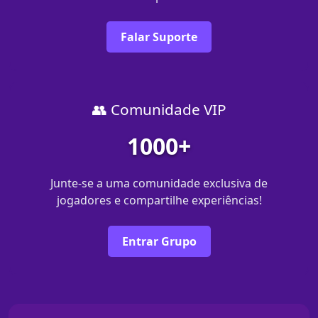
Falar Suporte
👥 Comunidade VIP
1000+
Junte-se a uma comunidade exclusiva de
jogadores e compartilhe experiências!
Entrar Grupo