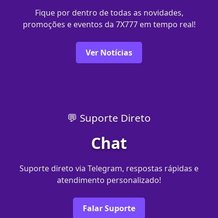
Fique por dentro de todas as novidades,
promoções e eventos da 7X777 em tempo real!
Ver Notícias
💬 Suporte Direto
Chat
Suporte direto via Telegram, respostas rápidas e
atendimento personalizado!
Falar Suporte