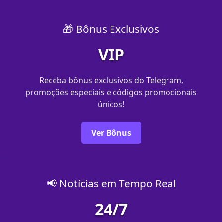
🎁 Bônus Exclusivos
VIP
Receba bônus exclusivos do Telegram,
promoções especiais e códigos promocionais
únicos!
Ver Bônus
📢 Notícias em Tempo Real
24/7