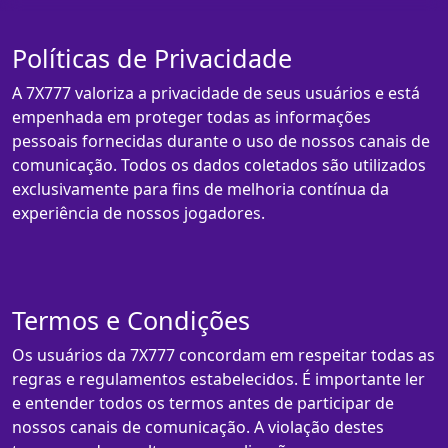
Políticas de Privacidade
A 7X777 valoriza a privacidade de seus usuários e está
empenhada em proteger todas as informações
pessoais fornecidas durante o uso de nossos canais de
comunicação. Todos os dados coletados são utilizados
exclusivamente para fins de melhoria contínua da
experiência de nossos jogadores.
Termos e Condições
Os usuários da 7X777 concordam em respeitar todas as
regras e regulamentos estabelecidos. É importante ler
e entender todos os termos antes de participar de
nossos canais de comunicação. A violação destes