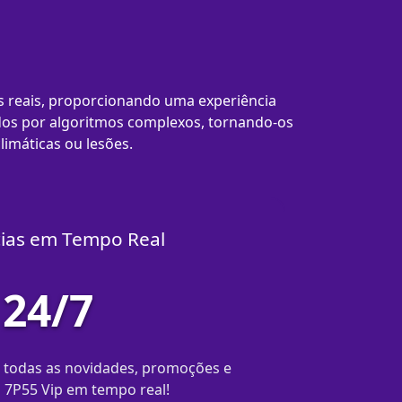
tes reais, proporcionando uma experiência
ados por algoritmos complexos, tornando-os
imáticas ou lesões.
cias em Tempo Real
24/7
e todas as novidades, promoções e
 7P55 Vip em tempo real!