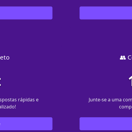
reto
👥 
t
espostas rápidas e
Junte-se a uma com
lizado!
compa
e