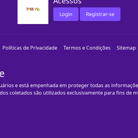
Acessos
Login
Registrar-se
Políticas de Privacidade
Termos e Condições
Sitemap
de
usuários e está empenhada em proteger todas as informaçõe
os coletados são utilizados exclusivamente para fins de m