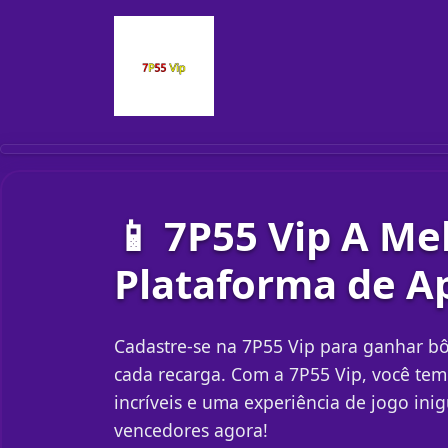
📱 7P55 Vip A Me
Plataforma de A
Cadastre-se na 7P55 Vip para ganhar b
cada recarga. Com a 7P55 Vip, você te
incríveis e uma experiência de jogo inig
vencedores agora!