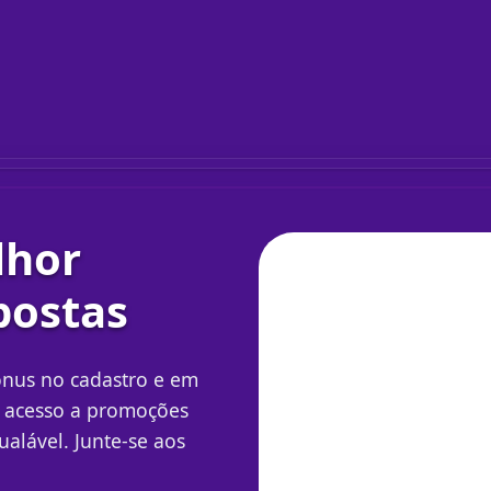
lhor
postas
ônus no cadastro e em
m acesso a promoções
ualável. Junte-se aos