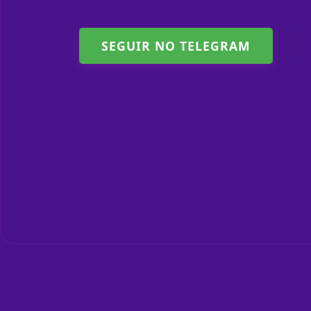
SEGUIR NO TELEGRAM