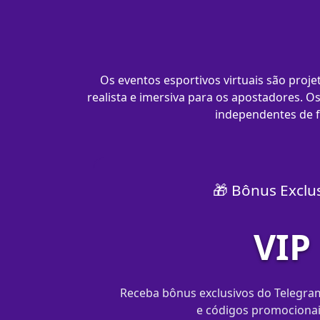
Os eventos esportivos virtuais são proje
realista e imersiva para os apostadores. 
independentes de f
🎁 Bônus Exclu
VIP
Receba bônus exclusivos do Telegra
e códigos promocionai