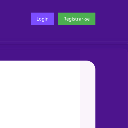
Login
Registrar-se