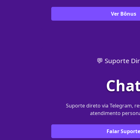
Ver Bônus
💬 Suporte Di
Cha
Suporte direto via Telegram, r
atendimento persona
Falar Suport