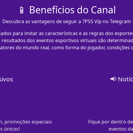
📱 Benefícios do Canal
Descubra as vantagens de seguir a 7P55 Vip no Telegram
tados para imitar as características e as regras dos espor
Os resultados dos eventos esportivos virtuais são determin
atores do mundo real, como forma do jogador, condições cl
sivos
📢 Notí
m, promoções especiais
Fique por dentro d
s únicos!
eventos da