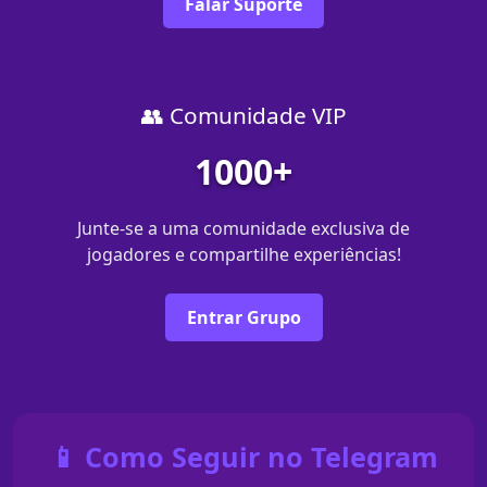
Falar Suporte
👥 Comunidade VIP
1000+
Junte-se a uma comunidade exclusiva de
jogadores e compartilhe experiências!
Entrar Grupo
📱 Como Seguir no Telegram