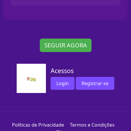
SEGUIR AGORA
Acessos
Login
Registrar-se
Políticas de Privacidade
Termos e Condições