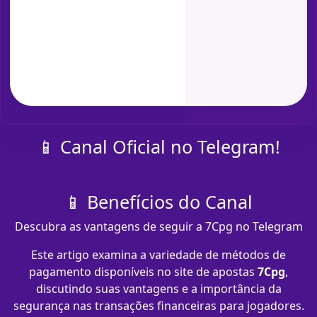
📱 Canal Oficial no Telegram!
📱 Benefícios do Canal
Descubra as vantagens de seguir a 7Cpg no Telegram
Este artigo examina a variedade de métodos de
pagamento disponíveis no site de apostas
7Cpg
,
discutindo suas vantagens e a importância da
segurança nas transações financeiras para jogadores.