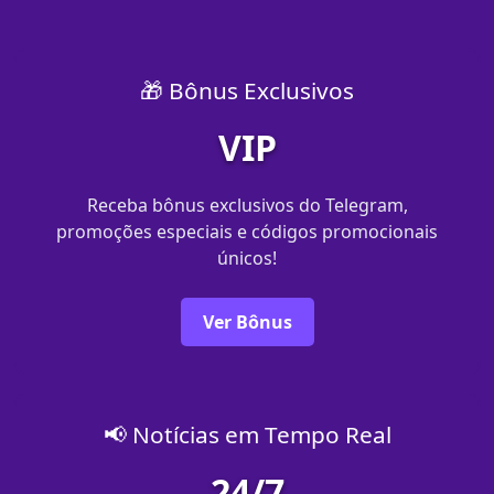
🎁 Bônus Exclusivos
VIP
Receba bônus exclusivos do Telegram,
promoções especiais e códigos promocionais
únicos!
Ver Bônus
📢 Notícias em Tempo Real
24/7