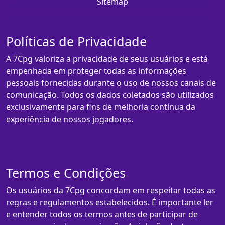
Sitemap
Políticas de Privacidade
A 7Cpg valoriza a privacidade de seus usuários e está
empenhada em proteger todas as informações
pessoais fornecidas durante o uso de nossos canais de
comunicação. Todos os dados coletados são utilizados
exclusivamente para fins de melhoria contínua da
experiência de nossos jogadores.
Termos e Condições
Os usuários da 7Cpg concordam em respeitar todas as
regras e regulamentos estabelecidos. É importante ler
e entender todos os termos antes de participar de