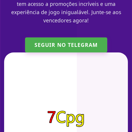
tem acesso a promoções incríveis e uma
experiência de jogo inigualável. Junte-se aos
vencedores agora!
SEGUIR NO TELEGRAM