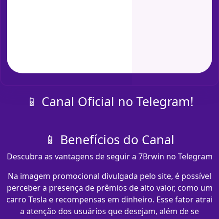
📱 Canal Oficial no Telegram!
📱 Benefícios do Canal
Descubra as vantagens de seguir a 7Brwin no Telegram
Na imagem promocional divulgada pelo site, é possível
perceber a presença de prêmios de alto valor, como um
carro Tesla e recompensas em dinheiro. Esse fator atrai
a atenção dos usuários que desejam, além de se