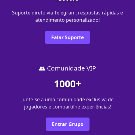
Suporte direto via Telegram, respostas rápidas e
atendimento personalizado!
Falar Suporte
👥 Comunidade VIP
1000+
Junte-se a uma comunidade exclusiva de
jogadores e compartilhe experiências!
Entrar Grupo