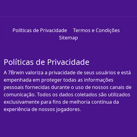
Políticas de Privacidade
Termos e Condições
Sitemap
Políticas de Privacidade
A 7Brwin valoriza a privacidade de seus usuários e está
empenhada em proteger todas as informações
pessoais fornecidas durante o uso de nossos canais de
comunicação. Todos os dados coletados são utilizados
exclusivamente para fins de melhoria contínua da
experiência de nossos jogadores.