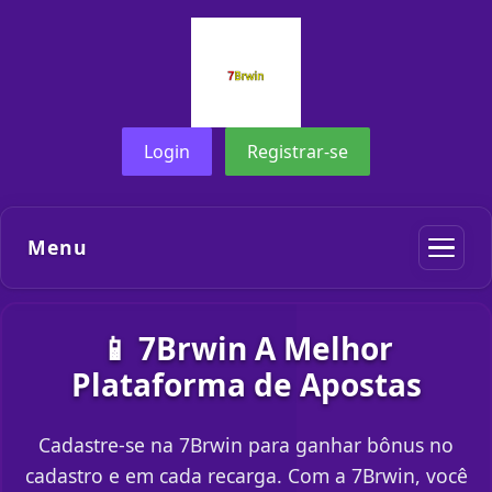
Login
Registrar-se
Menu
📱 7Brwin A Melhor
Plataforma de Apostas
Cadastre-se na 7Brwin para ganhar bônus no
cadastro e em cada recarga. Com a 7Brwin, você