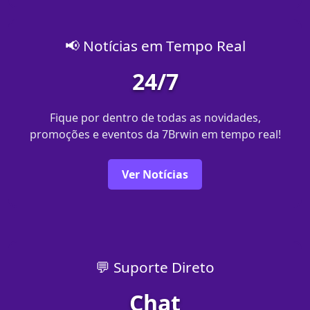
📢 Notícias em Tempo Real
24/7
Fique por dentro de todas as novidades,
promoções e eventos da 7Brwin em tempo real!
Ver Notícias
💬 Suporte Direto
Chat