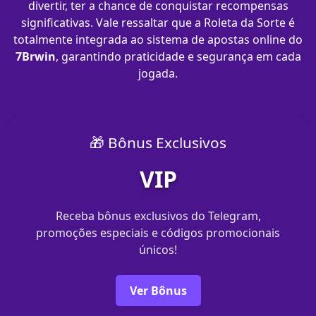
divertir, ter a chance de conquistar recompensas
significativas. Vale ressaltar que a Roleta da Sorte é
totalmente integrada ao sistema de apostas online do
7Brwin
, garantindo praticidade e segurança em cada
jogada.
🎁 Bônus Exclusivos
VIP
Receba bônus exclusivos do Telegram,
promoções especiais e códigos promocionais
únicos!
Ver Bônus