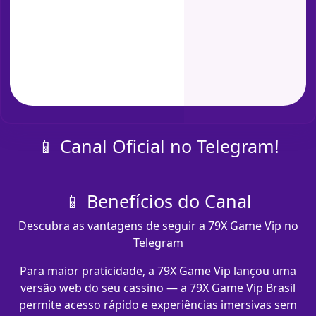
📱 Canal Oficial no Telegram!
📱 Benefícios do Canal
Descubra as vantagens de seguir a 79X Game Vip no
Telegram
Para maior praticidade, a 79X Game Vip lançou uma
versão web do seu cassino — a 79X Game Vip Brasil
permite acesso rápido e experiências imersivas sem