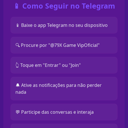
📱 Como Seguir no Telegram
📱 Baixe o app Telegram no seu dispositivo
🔍 Procure por "@79X Game VipOficial"
👆 Toque em "Entrar" ou "Join"
🔔 Ative as notificações para não perder
nada
💬 Participe das conversas e interaja