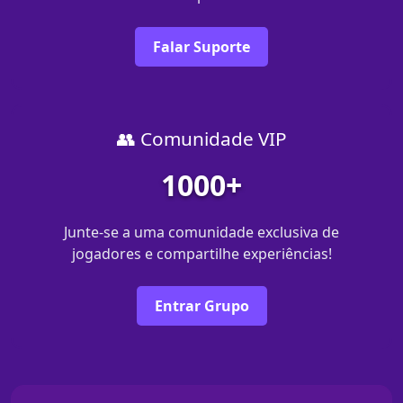
Falar Suporte
👥 Comunidade VIP
1000+
Junte-se a uma comunidade exclusiva de
jogadores e compartilhe experiências!
Entrar Grupo