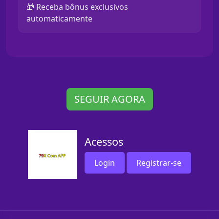
🎁 Receba bônus exclusivos
automaticamente
SEGUIR AGORA
Acessos
Login
Registrar-se