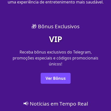
uma experiência de entretenimento mais saudável.
🎁 Bônus Exclusivos
VIP
Receba bônus exclusivos do Telegram,
promoções especiais e códigos promocionais
únicos!
Ver Bônus
📢 Notícias em Tempo Real