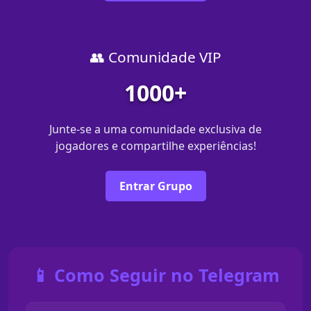
👥 Comunidade VIP
1000+
Junte-se a uma comunidade exclusiva de
jogadores e compartilhe experiências!
Entrar Grupo
📱 Como Seguir no Telegram