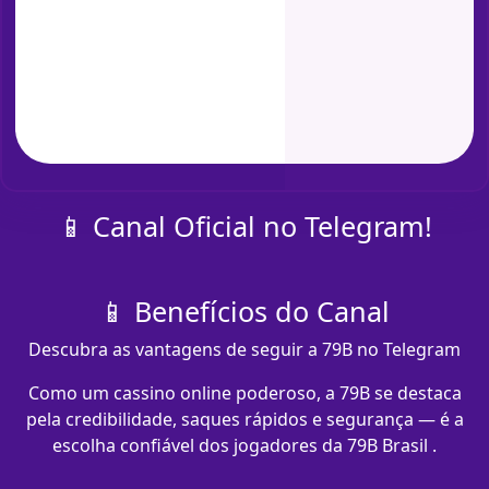
📱 Canal Oficial no Telegram!
📱 Benefícios do Canal
Descubra as vantagens de seguir a 79B no Telegram
Como um cassino online poderoso, a 79B se destaca
pela credibilidade, saques rápidos e segurança — é a
escolha confiável dos jogadores da 79B Brasil .