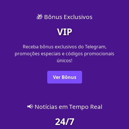
🎁 Bônus Exclusivos
VIP
Receba bônus exclusivos do Telegram,
promoções especiais e códigos promocionais
únicos!
Ver Bônus
📢 Notícias em Tempo Real
24/7