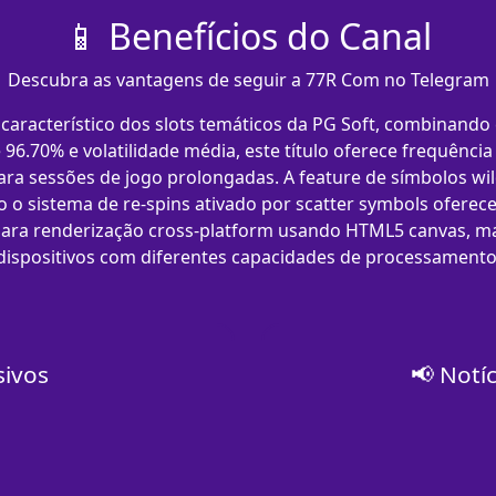
📱 Benefícios do Canal
Descubra as vantagens de seguir a 77R Com no Telegram
al característico dos slots temáticos da PG Soft, combinand
6.70% e volatilidade média, este título oferece frequênc
ara sessões de jogo prolongadas. A feature de símbolos wild
nto o sistema de re-spins ativado por scatter symbols ofer
o para renderização cross-platform usando HTML5 canvas, m
dispositivos com diferentes capacidades de processamento
sivos
📢 Notí