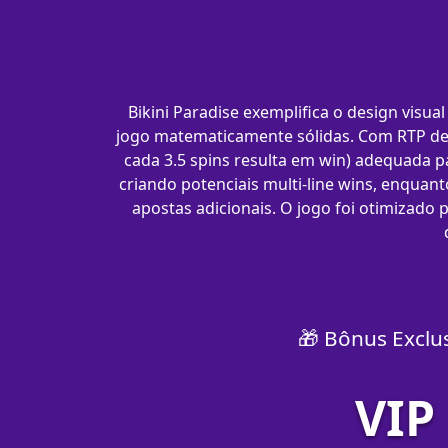
Bikini Paradise exemplifica o design visu
jogo matematicamente sólidas. Com RTP de 9
cada 3.5 spins resulta em win) adequada p
criando potenciais multi-line wins, enqua
apostas adicionais. O jogo foi otimizad
🎁 Bônus Exclu
VIP