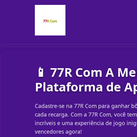
📱 77R Com A Me
Plataforma de A
Cadastre-se na 77R Com para ganhar b
cada recarga. Com a 77R Com, você te
incríveis e uma experiência de jogo inig
vencedores agora!