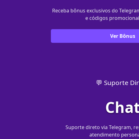
Receba bônus exclusivos do Telegra
e códigos promocionai
Ver Bônus
💬 Suporte Di
Cha
Suporte direto via Telegram, r
atendimento persona