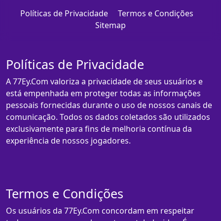
Políticas de Privacidade
Termos e Condições
Sitemap
Políticas de Privacidade
A 77Ey.Com valoriza a privacidade de seus usuários e
está empenhada em proteger todas as informações
pessoais fornecidas durante o uso de nossos canais de
comunicação. Todos os dados coletados são utilizados
exclusivamente para fins de melhoria contínua da
experiência de nossos jogadores.
Termos e Condições
Os usuários da 77Ey.Com concordam em respeitar