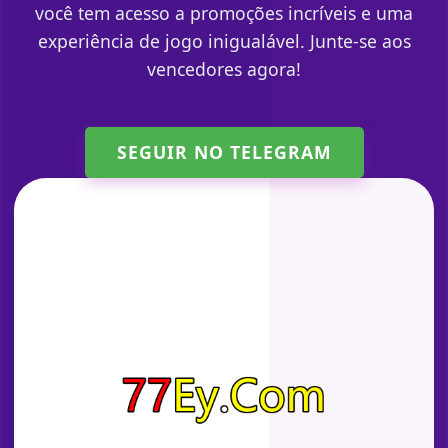
você tem acesso a promoções incríveis e uma
experiência de jogo inigualável. Junte-se aos
vencedores agora!
SEGUIR NO TELEGRAM