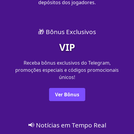
depósitos dos jogadores.
🎁 Bônus Exclusivos
VIP
Receba bônus exclusivos do Telegram,
promoções especiais e códigos promocionais
únicos!
Ver Bônus
📢 Notícias em Tempo Real