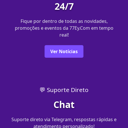
24/7
Fique por dentro de todas as novidades,
promoções e eventos da 77Ey.Com em tempo
real!
Ver Notícias
💬 Suporte Direto
Chat
Suporte direto via Telegram, respostas rápidas e
atendimento personalizado!