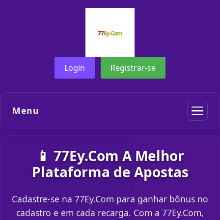
Login
Registrar-se
Menu
📱 77Ey.Com A Melhor
Plataforma de Apostas
Cadastre-se na 77Ey.Com para ganhar bônus no
cadastro e em cada recarga. Com a 77Ey.Com,