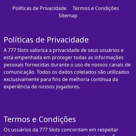
Políticas de Privacidade
Termos e Condições
Sitemap
Políticas de Privacidade
A 777 Slots valoriza a privacidade de seus usuários e
está empenhada em proteger todas as informações
pessoais fornecidas durante o uso de nossos canais de
comunicação. Todos os dados coletados são utilizados
exclusivamente para fins de melhoria contínua da
experiência de nossos jogadores.
Termos e Condições
Os usuários da 777 Slots concordam em respeitar