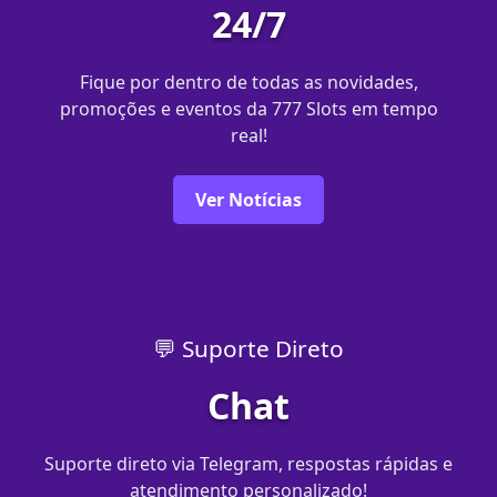
24/7
Fique por dentro de todas as novidades,
promoções e eventos da 777 Slots em tempo
real!
Ver Notícias
💬 Suporte Direto
Chat
Suporte direto via Telegram, respostas rápidas e
atendimento personalizado!