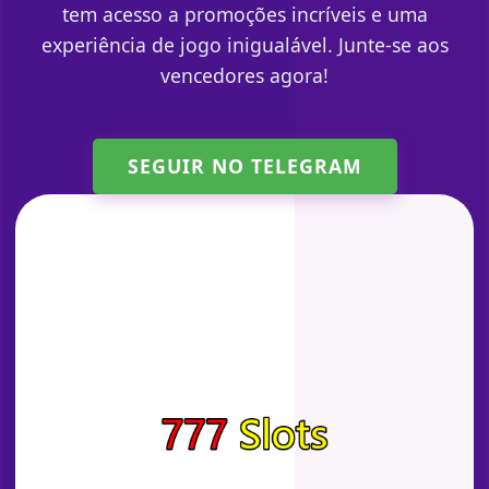
tem acesso a promoções incríveis e uma
experiência de jogo inigualável. Junte-se aos
vencedores agora!
SEGUIR NO TELEGRAM