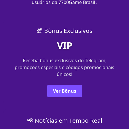
usuários da 7700Game Brasil .
🎁 Bônus Exclusivos
VIP
Receba bônus exclusivos do Telegram,
promoções especiais e códigos promocionais
únicos!
Ver Bônus
📢 Notícias em Tempo Real