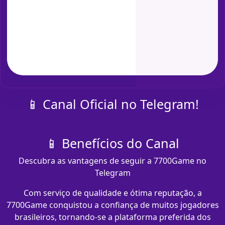
📱 Canal Oficial no Telegram!
📱 Benefícios do Canal
Descubra as vantagens de seguir a 7700Game no
Telegram
Com serviço de qualidade e ótima reputação, a
7700Game conquistou a confiança de muitos jogadores
brasileiros, tornando-se a plataforma preferida dos