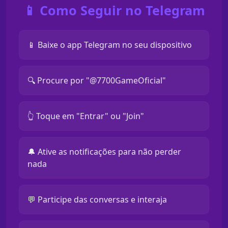
📱 Como Seguir no Telegram
📱 Baixe o app Telegram no seu dispositivo
🔍 Procure por "@7700GameOficial"
👆 Toque em "Entrar" ou "Join"
🔔 Ative as notificações para não perder
nada
💬 Participe das conversas e interaja