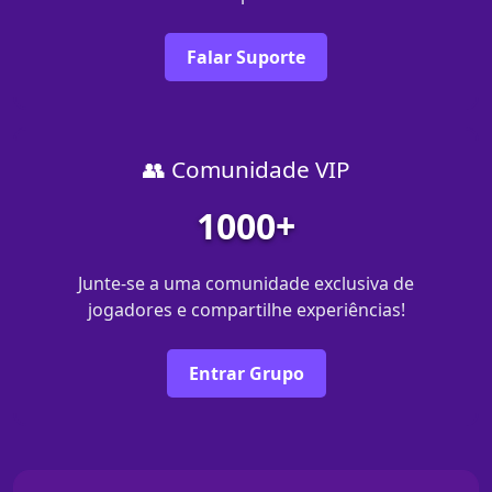
Falar Suporte
👥 Comunidade VIP
1000+
Junte-se a uma comunidade exclusiva de
jogadores e compartilhe experiências!
Entrar Grupo