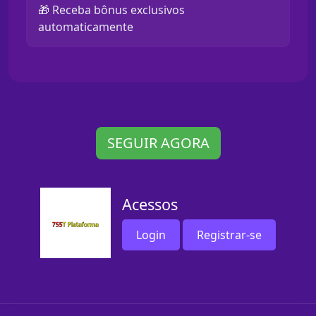
🎁 Receba bônus exclusivos
automaticamente
SEGUIR AGORA
Acessos
Login
Registrar-se