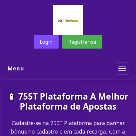
Login
Registrar-se
Menu
📱 755T Plataforma A Melhor
Plataforma de Apostas
Cadastre-se na 755T Plataforma para ganhar
bônus no cadastro e em cada recarga. Com a