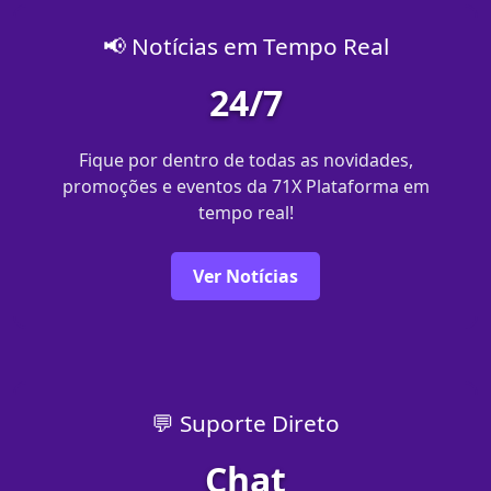
📢 Notícias em Tempo Real
24/7
Fique por dentro de todas as novidades,
promoções e eventos da 71X Plataforma em
tempo real!
Ver Notícias
💬 Suporte Direto
Chat