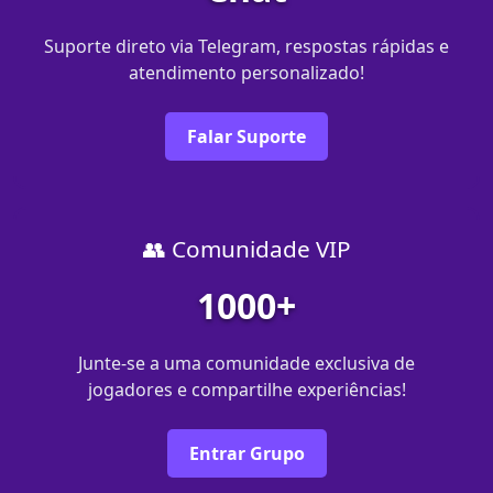
Suporte direto via Telegram, respostas rápidas e
atendimento personalizado!
Falar Suporte
👥 Comunidade VIP
1000+
Junte-se a uma comunidade exclusiva de
jogadores e compartilhe experiências!
Entrar Grupo