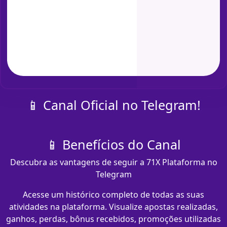
📱 Canal Oficial no Telegram!
📱 Benefícios do Canal
Descubra as vantagens de seguir a 71X Plataforma no
Telegram
Acesse um histórico completo de todas as suas
atividades na plataforma. Visualize apostas realizadas,
ganhos, perdas, bônus recebidos, promoções utilizadas