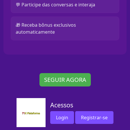
💬 Participe das conversas e interaja
🎁 Receba bônus exclusivos
automaticamente
SEGUIR AGORA
Acessos
Login
Registrar-se