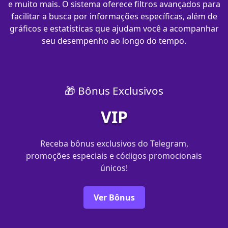
e muito mais. O sistema oferece filtros avançados para
facilitar a busca por informações específicas, além de
gráficos e estatísticas que ajudam você a acompanhar
seu desempenho ao longo do tempo.
🎁 Bônus Exclusivos
VIP
Receba bônus exclusivos do Telegram,
promoções especiais e códigos promocionais
únicos!
Ver Bônus