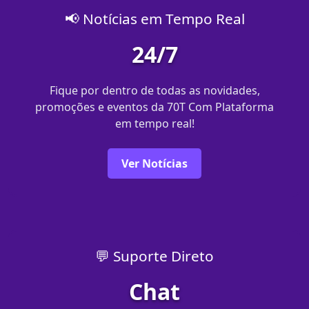
📢 Notícias em Tempo Real
24/7
Fique por dentro de todas as novidades,
promoções e eventos da 70T Com Plataforma
em tempo real!
Ver Notícias
💬 Suporte Direto
Chat