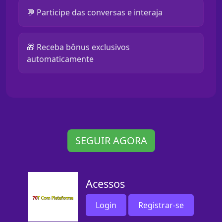
💬 Participe das conversas e interaja
🎁 Receba bônus exclusivos
automaticamente
SEGUIR AGORA
Acessos
Login
Registrar-se