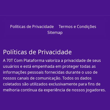
Políticas de Privacidade
Termos e Condições
Sitemap
Políticas de Privacidade
A 70T Com Plataforma valoriza a privacidade de seus
usuários e está empenhada em proteger todas as
informações pessoais fornecidas durante o uso de
nossos canais de comunicação. Todos os dados
coletados são utilizados exclusivamente para fins de
melhoria contínua da experiência de nossos jogadores.