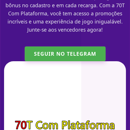
bônus no cadastro e em cada recarga. Com a 70T
Com Plataforma, você tem acesso a promoções
incríveis e uma experiência de jogo inigualável.
Junte-se aos vencedores agora!
SEGUIR NO TELEGRAM