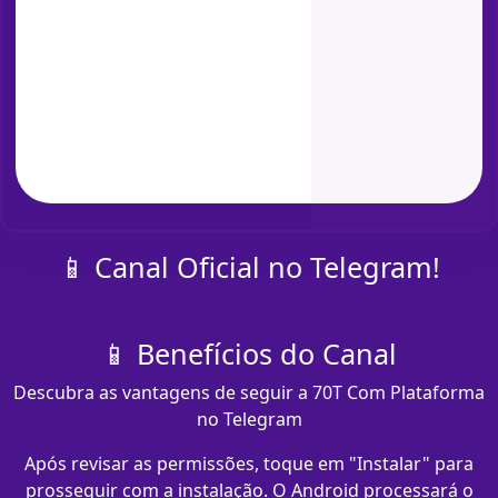
📱 Canal Oficial no Telegram!
📱 Benefícios do Canal
Descubra as vantagens de seguir a 70T Com Plataforma
no Telegram
Após revisar as permissões, toque em "Instalar" para
prosseguir com a instalação. O Android processará o