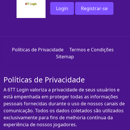
Login
Registrar-se
Políticas de Privacidade
Termos e Condições
Sitemap
Políticas de Privacidade
A 6TT Login valoriza a privacidade de seus usuários e
está empenhada em proteger todas as informações
pessoais fornecidas durante o uso de nossos canais de
comunicação. Todos os dados coletados são utilizados
exclusivamente para fins de melhoria contínua da
experiência de nossos jogadores.