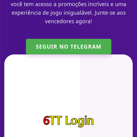
você tem acesso a promoções incríveis e uma
experiência de jogo inigualável. Junte-se aos
vencedores agora!
SEGUIR NO TELEGRAM