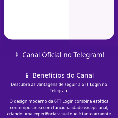
📱 Canal Oficial no Telegram!
📱 Benefícios do Canal
Descubra as vantagens de seguir a 6TT Login no
Telegram
O design moderno da 6TT Login combina estética
contemporânea com funcionalidade excepcional,
criando uma experiência visual que é tanto atraente