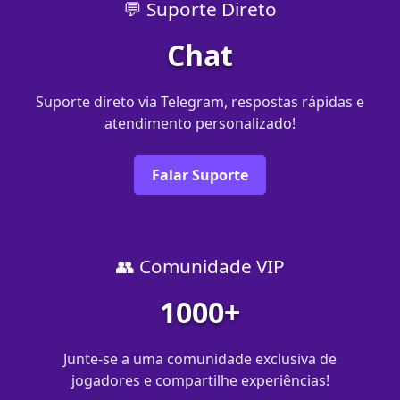
💬 Suporte Direto
Chat
Suporte direto via Telegram, respostas rápidas e
atendimento personalizado!
Falar Suporte
👥 Comunidade VIP
1000+
Junte-se a uma comunidade exclusiva de
jogadores e compartilhe experiências!