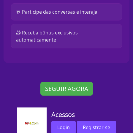
💬 Participe das conversas e interaja
🎁 Receba bônus exclusivos
automaticamente
SEGUIR AGORA
Acessos
Login
Registrar-se