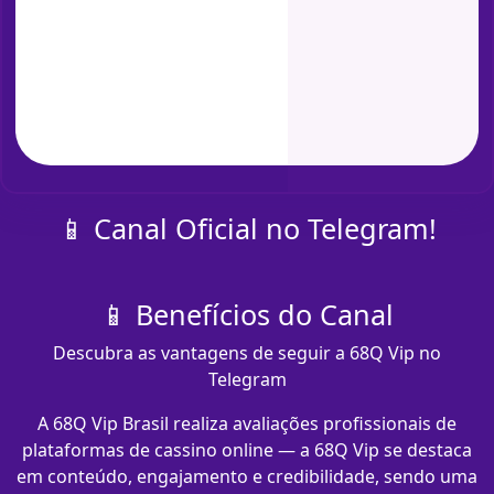
📱 Canal Oficial no Telegram!
📱 Benefícios do Canal
Descubra as vantagens de seguir a 68Q Vip no
Telegram
A 68Q Vip Brasil realiza avaliações profissionais de
plataformas de cassino online — a 68Q Vip se destaca
em conteúdo, engajamento e credibilidade, sendo uma