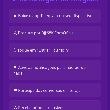
📱 Baixe o app Telegram no seu dispositivo
🔍 Procure por "@68K.ComOficial"
👆 Toque em "Entrar" ou "Join"
🔔 Ative as notificações para não perder
nada
💬 Participe das conversas e interaja
🎁 Receba bônus exclusivos