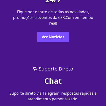
Fique por dentro de todas as novidades,
promoções e eventos da 68K.Com em tempo
real!
Ver Notícias
💬 Suporte Direto
Chat
Suporte direto via Telegram, respostas rápidas e
atendimento personalizado!