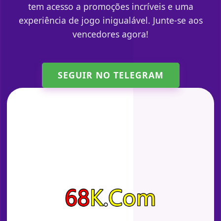
tem acesso a promoções incríveis e uma
experiência de jogo inigualável. Junte-se aos
vencedores agora!
SEGUIR NO TELEGRAM