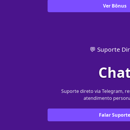
Ver Bônus
💬 Suporte Di
Cha
Suporte direto via Telegram, r
atendimento persona
Falar Suport