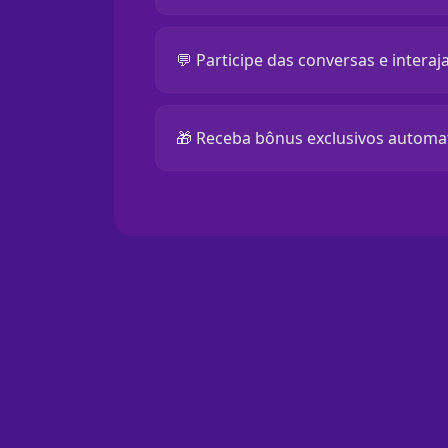
💬 Participe das conversas e interaj
🎁 Receba bônus exclusivos autom