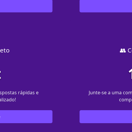
reto
👥 
t
espostas rápidas e
Junte-se a uma com
lizado!
compa
e