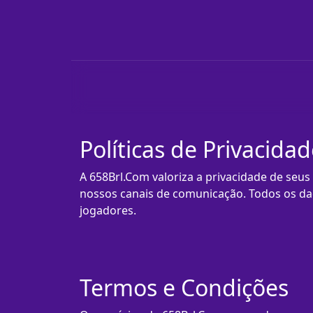
Políticas de Privacida
A 658Brl.Com valoriza a privacidade de seu
nossos canais de comunicação. Todos os dad
jogadores.
Termos e Condições