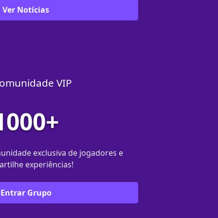
Ver Notícias
Comunidade VIP
1000+
unidade exclusiva de jogadores e
rtilhe experiências!
Entrar Grupo