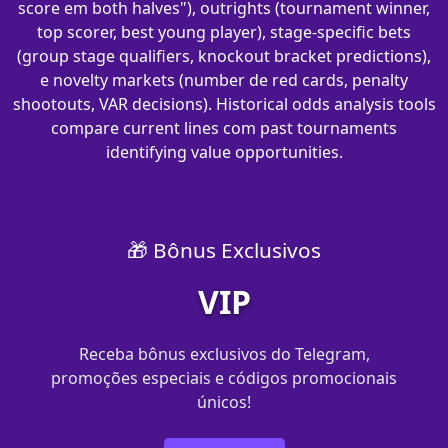
score em both halves"), outrights (tournament winner,
top scorer, best young player), stage-specific bets
(group stage qualifiers, knockout bracket predictions),
e novelty markets (number de red cards, penalty
shootouts, VAR decisions). Historical odds analysis tools
compare current lines com past tournaments
identifying value opportunities.
🎁 Bônus Exclusivos
VIP
Receba bônus exclusivos do Telegram,
promoções especiais e códigos promocionais
únicos!