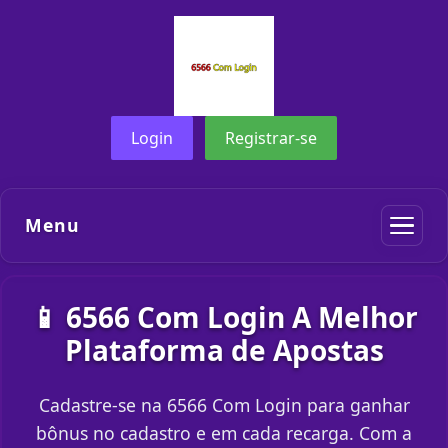
Login
Registrar-se
Menu
📱 6566 Com Login A Melhor
Plataforma de Apostas
Cadastre-se na 6566 Com Login para ganhar
bônus no cadastro e em cada recarga. Com a