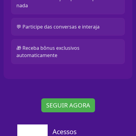
nada
💬 Participe das conversas e interaja
🎁 Receba bônus exclusivos
automaticamente
SEGUIR AGORA
Acessos