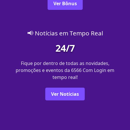
Ver Bônus
📢 Notícias em Tempo Real
24/7
Fique por dentro de todas as novidades,
promoções e eventos da 6566 Com Login em
tempo real!
Ver Notícias