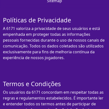
Sitemap
Políticas de Privacidade
A 6171 valoriza a privacidade de seus usuários e está
empenhada em proteger todas as informações
pessoais fornecidas durante o uso de nossos canais de
comunicação. Todos os dados coletados são utilizados
exclusivamente para fins de melhoria contínua da
experiência de nossos jogadores.
Termos e Condições
Os usuários da 6171 concordam em respeitar todas as
regras e regulamentos estabelecidos. É importante ler
e entender todos os termos antes de participar de