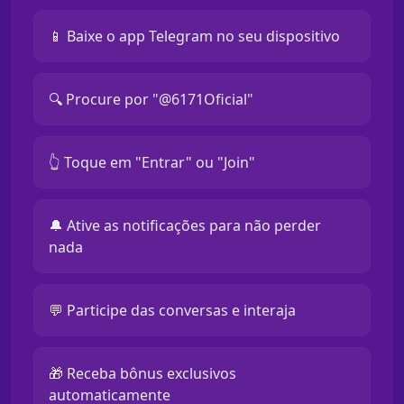
📱 Baixe o app Telegram no seu dispositivo
🔍 Procure por "@6171Oficial"
👆 Toque em "Entrar" ou "Join"
🔔 Ative as notificações para não perder
nada
💬 Participe das conversas e interaja
🎁 Receba bônus exclusivos
automaticamente