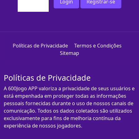
Login
Registrar-se
Políticas de Privacidade
Termos e Condições
Sitemap
Políticas de Privacidade
A 600Jogo APP valoriza a privacidade de seus usuários e
está empenhada em proteger todas as informações
pessoais fornecidas durante o uso de nossos canais de
comunicação. Todos os dados coletados são utilizados
exclusivamente para fins de melhoria contínua da
experiência de nossos jogadores.