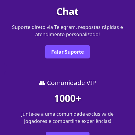
Chat
Suporte direto via Telegram, respostas rápidas e
atendimento personalizado!
Falar Suporte
👥 Comunidade VIP
1000+
Junte-se a uma comunidade exclusiva de
jogadores e compartilhe experiências!