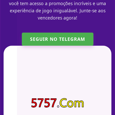
você tem acesso a promoções incríveis e uma
experiência de jogo inigualável. Junte-se aos
vencedores agora!
SEGUIR NO TELEGRAM