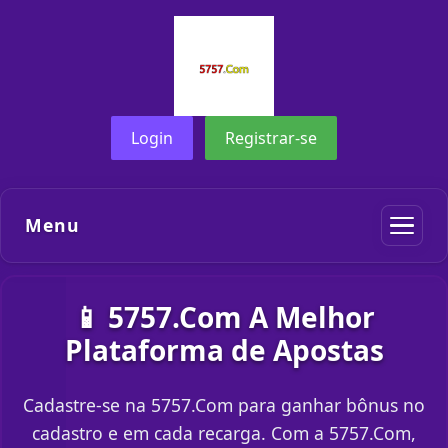
Login
Registrar-se
Menu
📱 5757.Com A Melhor
Plataforma de Apostas
Cadastre-se na 5757.Com para ganhar bônus no
cadastro e em cada recarga. Com a 5757.Com,