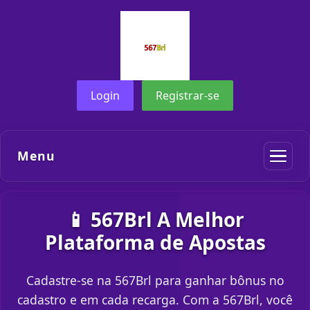
Login
Registrar-se
Menu
📱 567Brl A Melhor
Plataforma de Apostas
Cadastre-se na 567Brl para ganhar bônus no
cadastro e em cada recarga. Com a 567Brl, você