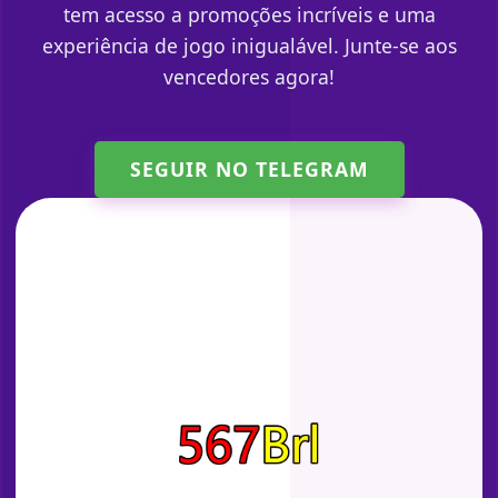
tem acesso a promoções incríveis e uma
experiência de jogo inigualável. Junte-se aos
vencedores agora!
SEGUIR NO TELEGRAM