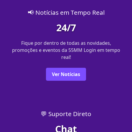
📢 Notícias em Tempo Real
24/7
Fique por dentro de todas as novidades,
promoções e eventos da 55MM Login em tempo
real!
Ver Notícias
💬 Suporte Direto
Chat