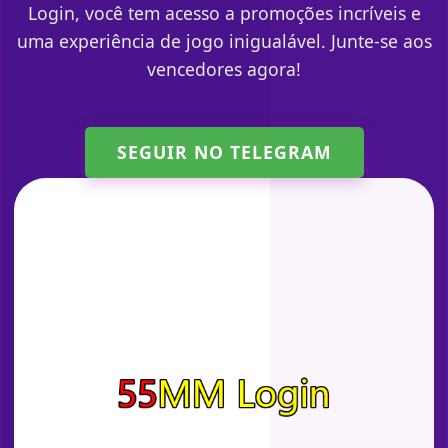
Login, você tem acesso a promoções incríveis e
uma experiência de jogo inigualável. Junte-se aos
vencedores agora!
SEGUIR NO TELEGRAM