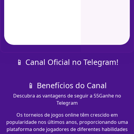
📱 Canal Oficial no Telegram!
📱 Benefícios do Canal
Descubra as vantagens de seguir a 55Ganhe no
Telegram
Os torneios de jogos online têm crescido em
popularidade nos últimos anos, proporcionando uma
plataforma onde jogadores de diferentes habilidades