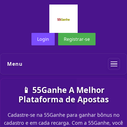
Login
Registrar-se
Menu
📱 55Ganhe A Melhor
Plataforma de Apostas
Cadastre-se na 55Ganhe para ganhar bônus no
cadastro e em cada recarga. Com a 55Ganhe, você