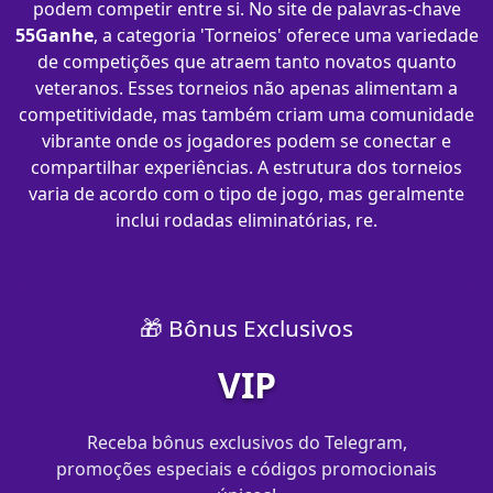
podem competir entre si. No site de palavras-chave
55Ganhe
, a categoria 'Torneios' oferece uma variedade
de competições que atraem tanto novatos quanto
veteranos. Esses torneios não apenas alimentam a
competitividade, mas também criam uma comunidade
vibrante onde os jogadores podem se conectar e
compartilhar experiências. A estrutura dos torneios
varia de acordo com o tipo de jogo, mas geralmente
inclui rodadas eliminatórias, re.
🎁 Bônus Exclusivos
VIP
Receba bônus exclusivos do Telegram,
promoções especiais e códigos promocionais