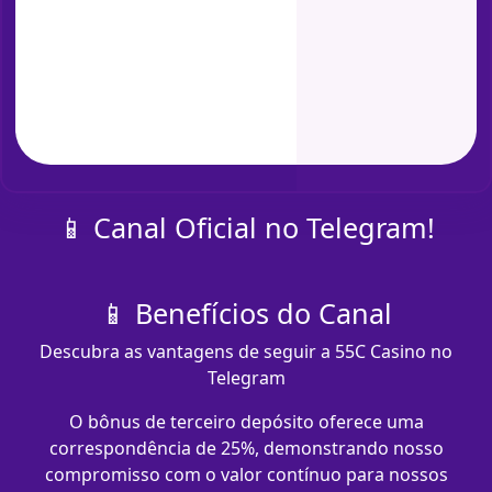
📱 Canal Oficial no Telegram!
📱 Benefícios do Canal
Descubra as vantagens de seguir a 55C Casino no
Telegram
O bônus de terceiro depósito oferece uma
correspondência de 25%, demonstrando nosso
compromisso com o valor contínuo para nossos