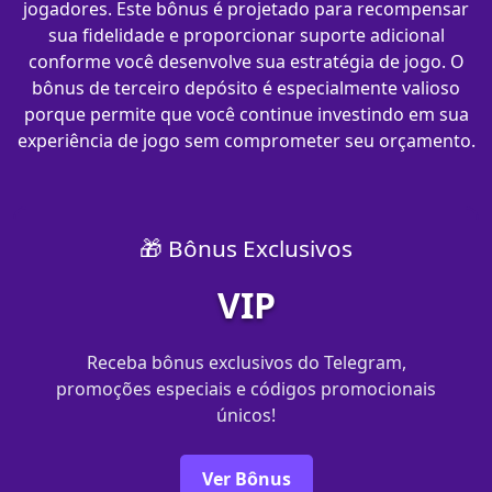
jogadores. Este bônus é projetado para recompensar
sua fidelidade e proporcionar suporte adicional
conforme você desenvolve sua estratégia de jogo. O
bônus de terceiro depósito é especialmente valioso
porque permite que você continue investindo em sua
experiência de jogo sem comprometer seu orçamento.
🎁 Bônus Exclusivos
VIP
Receba bônus exclusivos do Telegram,
promoções especiais e códigos promocionais
únicos!
Ver Bônus