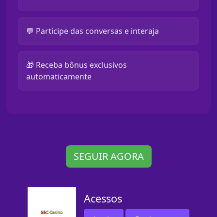
💬 Participe das conversas e interaja
🎁 Receba bônus exclusivos
automaticamente
SEGUIR AGORA
Acessos