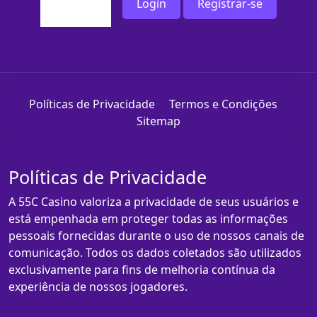
Login
Registrar-se
Políticas de Privacidade
Termos e Condições
Sitemap
Políticas de Privacidade
A 55C Casino valoriza a privacidade de seus usuários e
está empenhada em proteger todas as informações
pessoais fornecidas durante o uso de nossos canais de
comunicação. Todos os dados coletados são utilizados
exclusivamente para fins de melhoria contínua da
experiência de nossos jogadores.