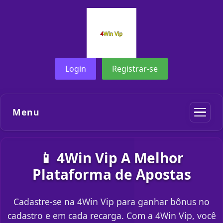
Login
Registrar-se
Menu
📱 4Win Vip A Melhor
Plataforma de Apostas
Cadastre-se na 4Win Vip para ganhar bônus no
cadastro e em cada recarga. Com a 4Win Vip, você