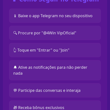
📱 Baixe o app Telegram no seu dispositivo
🔍 Procure por "@4Win VipOficial"
👆 Toque em "Entrar" ou "Join"
🔔 Ative as notificações para não perder
nada
💬 Participe das conversas e interaja
🎁 Receba bônus exclusivos