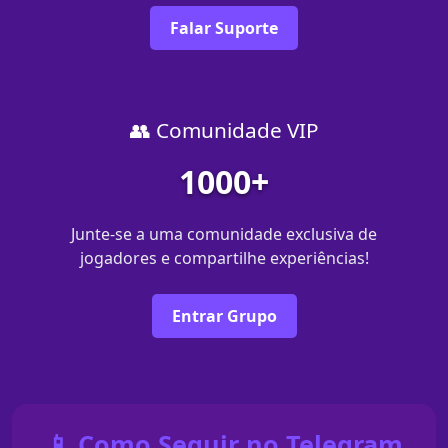
Falar Suporte
👥 Comunidade VIP
1000+
Junte-se a uma comunidade exclusiva de
jogadores e compartilhe experiências!
Entrar Grupo
📱 Como Seguir no Telegram