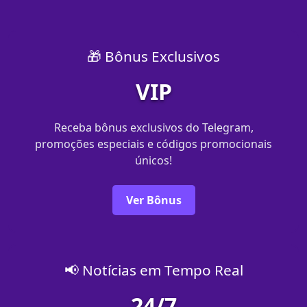
🎁 Bônus Exclusivos
VIP
Receba bônus exclusivos do Telegram,
promoções especiais e códigos promocionais
únicos!
Ver Bônus
📢 Notícias em Tempo Real
24/7