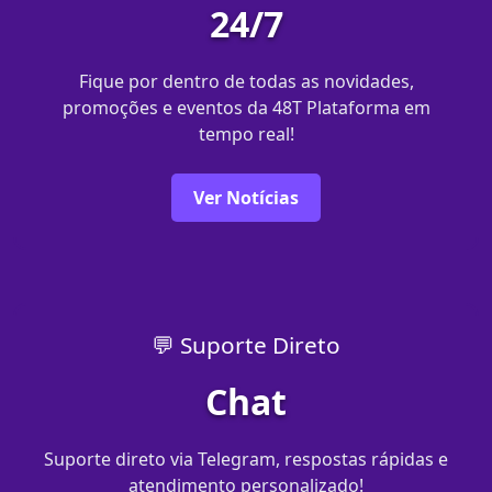
24/7
Fique por dentro de todas as novidades,
promoções e eventos da 48T Plataforma em
tempo real!
Ver Notícias
💬 Suporte Direto
Chat
Suporte direto via Telegram, respostas rápidas e
atendimento personalizado!