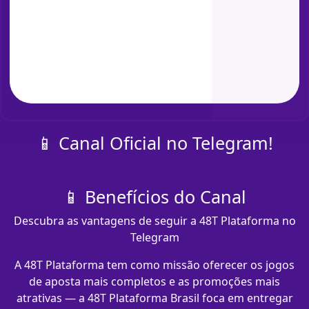
📱 Canal Oficial no Telegram!
📱 Benefícios do Canal
Descubra as vantagens de seguir a 48T Plataforma no
Telegram
A 48T Plataforma tem como missão oferecer os jogos
de aposta mais completos e as promoções mais
atrativas — a 48T Plataforma Brasil foca em entregar