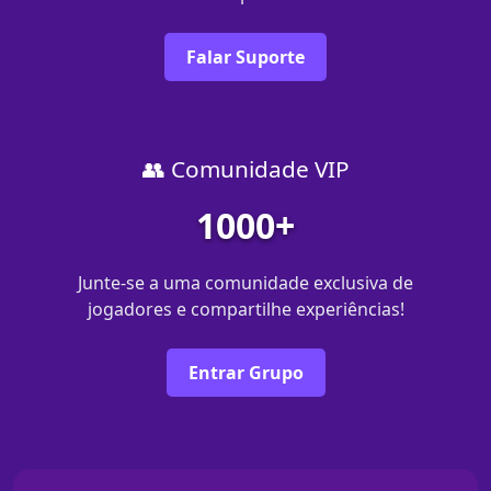
Falar Suporte
👥 Comunidade VIP
1000+
Junte-se a uma comunidade exclusiva de
jogadores e compartilhe experiências!
Entrar Grupo