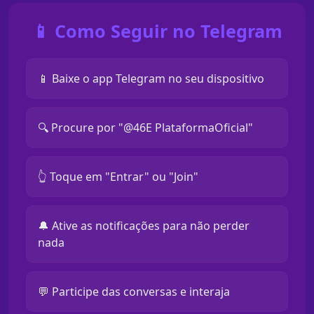
📱 Como Seguir no Telegram
📱 Baixe o app Telegram no seu dispositivo
🔍 Procure por "@46E PlataformaOficial"
👆 Toque em "Entrar" ou "Join"
🔔 Ative as notificações para não perder
nada
💬 Participe das conversas e interaja