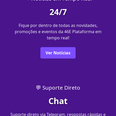
24/7
Fique por dentro de todas as novidades,
promoções e eventos da 46E Plataforma em
tempo real!
Ver Notícias
💬 Suporte Direto
Chat
Suporte direto via Telegram, respostas rápidas e