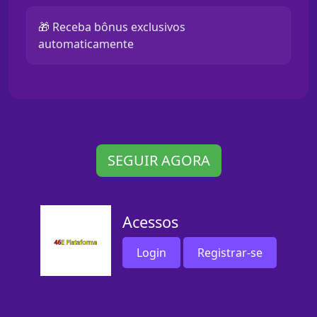
🎁 Receba bônus exclusivos
automaticamente
SEGUIR AGORA
Acessos
Login
Registrar-se