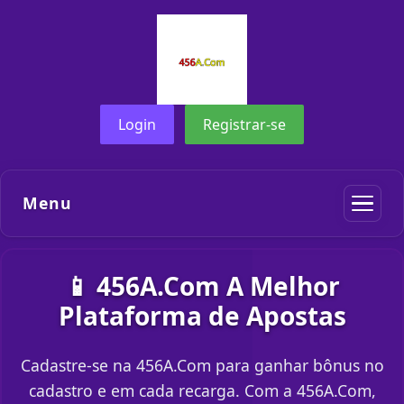
Login
Registrar-se
Menu
📱 456A.Com A Melhor
Plataforma de Apostas
Cadastre-se na 456A.Com para ganhar bônus no
cadastro e em cada recarga. Com a 456A.Com,