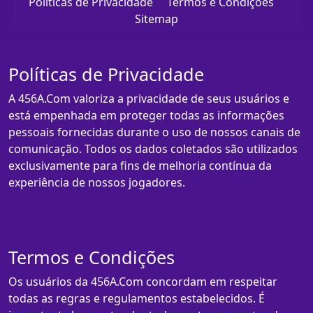
Políticas de Privacidade
Termos e Condições
Sitemap
Políticas de Privacidade
A 456A.Com valoriza a privacidade de seus usuários e
está empenhada em proteger todas as informações
pessoais fornecidas durante o uso de nossos canais de
comunicação. Todos os dados coletados são utilizados
exclusivamente para fins de melhoria contínua da
experiência de nossos jogadores.
Termos e Condições
Os usuários da 456A.Com concordam em respeitar
todas as regras e regulamentos estabelecidos. É