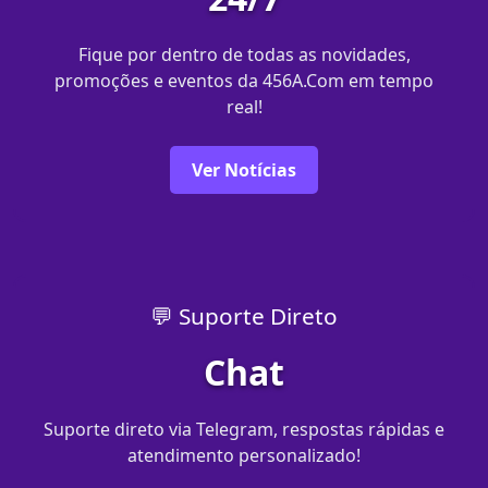
Fique por dentro de todas as novidades,
promoções e eventos da 456A.Com em tempo
real!
Ver Notícias
💬 Suporte Direto
Chat
Suporte direto via Telegram, respostas rápidas e
atendimento personalizado!