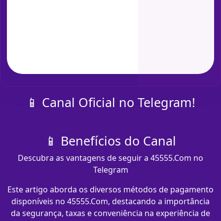
📱 Canal Oficial no Telegram!
📱 Benefícios do Canal
Descubra as vantagens de seguir a 45555.Com no
Telegram
Este artigo aborda os diversos métodos de pagamento
disponíveis no 45555.Com, destacando a importância
da segurança, taxas e conveniência na experiência de