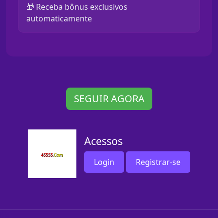
🎁 Receba bônus exclusivos
automaticamente
SEGUIR AGORA
Acessos
Login
Registrar-se