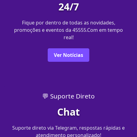
24/7
Fique por dentro de todas as novidades,
promoções e eventos da 45555.Com em tempo
real!
Ver Notícias
💬 Suporte Direto
Chat
Suporte direto via Telegram, respostas rápidas e
atendimento personalizado!