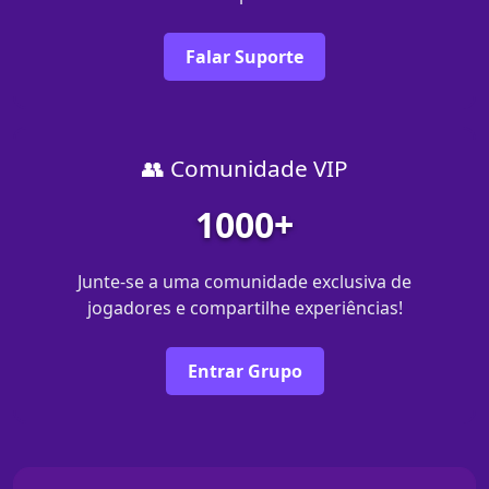
Falar Suporte
👥 Comunidade VIP
1000+
Junte-se a uma comunidade exclusiva de
jogadores e compartilhe experiências!
Entrar Grupo